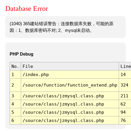
Database Error
(1040) 365建站错误警告：连接数据库失败，可能的原
因：1、数据库密码不对; 2、mysql未启动。
PHP Debug
No.
File
Line
1
/index.php
14
2
/source/function/function_extend.php
324
3
/source/class/jzmysql.class.php
211
4
/source/class/jzmysql.class.php
62
5
/source/class/jzmysql.class.php
94
6
/source/class/jzmysql.class.php
76