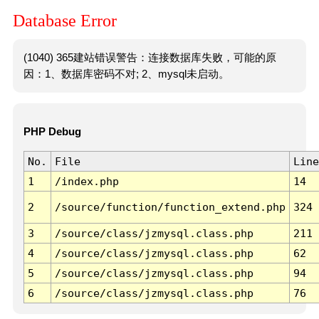
Database Error
(1040) 365建站错误警告：连接数据库失败，可能的原
因：1、数据库密码不对; 2、mysql未启动。
PHP Debug
No.
File
Line
1
/index.php
14
2
/source/function/function_extend.php
324
3
/source/class/jzmysql.class.php
211
4
/source/class/jzmysql.class.php
62
5
/source/class/jzmysql.class.php
94
6
/source/class/jzmysql.class.php
76