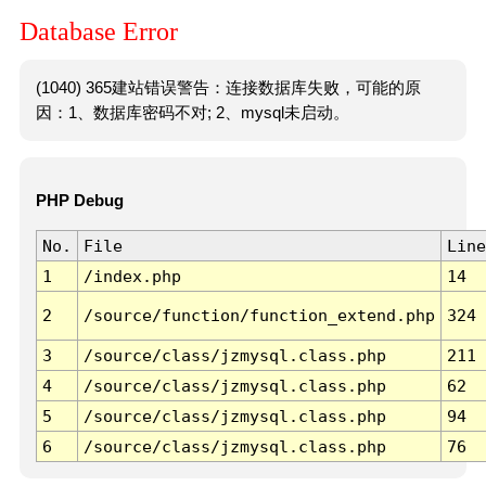
Database Error
(1040) 365建站错误警告：连接数据库失败，可能的原
因：1、数据库密码不对; 2、mysql未启动。
PHP Debug
No.
File
Line
1
/index.php
14
2
/source/function/function_extend.php
324
3
/source/class/jzmysql.class.php
211
4
/source/class/jzmysql.class.php
62
5
/source/class/jzmysql.class.php
94
6
/source/class/jzmysql.class.php
76