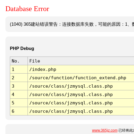
Database Error
(1040) 365建站错误警告：连接数据库失败，可能的原因：1、数
PHP Debug
No.
File
1
/index.php
2
/source/function/function_extend.php
3
/source/class/jzmysql.class.php
4
/source/class/jzmysql.class.php
5
/source/class/jzmysql.class.php
6
/source/class/jzmysql.class.php
www.365jz.com
已经将此