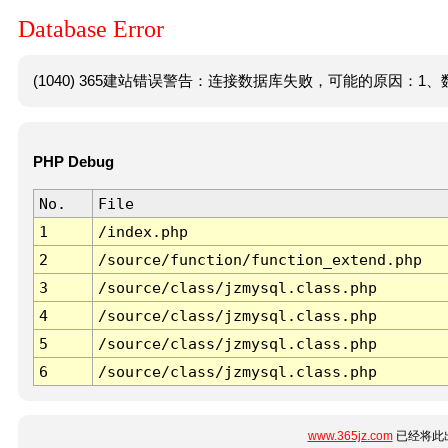
Database Error
(1040) 365建站错误警告：连接数据库失败，可能的原因：1、数
PHP Debug
No.
File
1
/index.php
2
/source/function/function_extend.php
3
/source/class/jzmysql.class.php
4
/source/class/jzmysql.class.php
5
/source/class/jzmysql.class.php
6
/source/class/jzmysql.class.php
www.365jz.com
已经将此