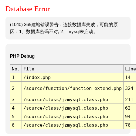
Database Error
(1040) 365建站错误警告：连接数据库失败，可能的原
因：1、数据库密码不对; 2、mysql未启动。
PHP Debug
No.
File
Line
1
/index.php
14
2
/source/function/function_extend.php
324
3
/source/class/jzmysql.class.php
211
4
/source/class/jzmysql.class.php
62
5
/source/class/jzmysql.class.php
94
6
/source/class/jzmysql.class.php
76